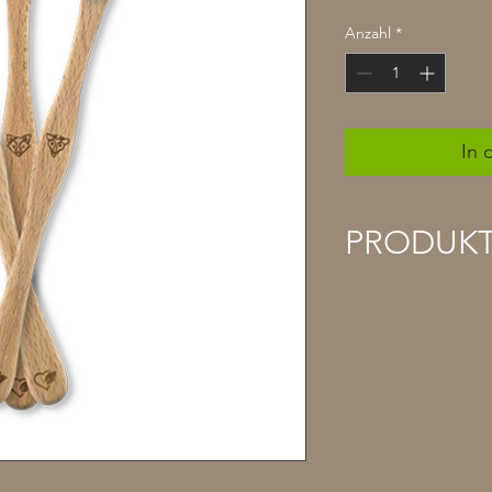
Anzahl
*
In 
PRODUK