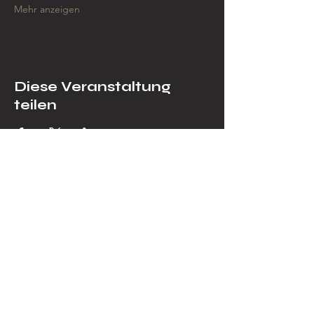
Mehr anzeigen
Diese Veranstaltung
teilen
Impressum
Online Shop
Selbstbedienungslager & Leihbar
Öffnungszeiten
keine fixen Öffnungszeiten mehr ab
2025! Nur mit schriftlicher Anmeldung