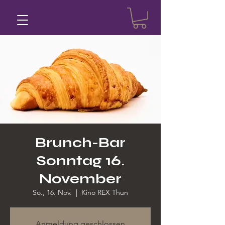
Brunch-Bar
Sonntag 16.
November
So., 16. Nov.
  |  
Kino REX Thun
Anmeldung geschlossen