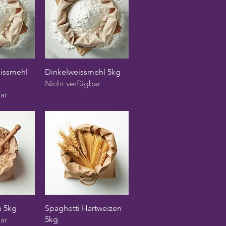
sicht
Schnellansicht
issmehl
Dinkelweissmehl 5kg
Nicht verfügbar
ar
sicht
Schnellansicht
n 5kg
Spaghetti Hartweizen
5kg
ar