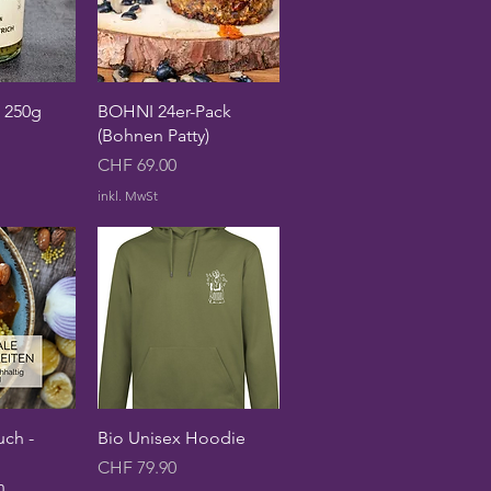
sicht
Schnellansicht
h 250g
BOHNI 24er-Pack
(Bohnen Patty)
Preis
CHF 69.00
inkl. MwSt
sicht
Schnellansicht
ch -
Bio Unisex Hoodie
Preis
CHF 79.90
n