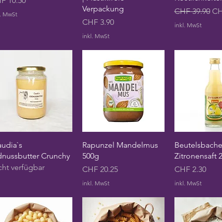
F 10.50
Verpackung
Standardprei
Sal
CHF 39.90
CH
l. MwSt
Preis
CHF 3.90
inkl. MwSt
inkl. MwSt
Schnellansicht
Schnellansicht
Schnellan
audia`s
Rapunzel Mandelmus
Beutelsbache
dnussbutter Crunchy
500g
Zitronensaft 
cht verfügbar
Preis
Preis
CHF 20.25
CHF 2.30
inkl. MwSt
inkl. MwSt