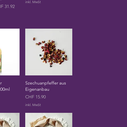
inkl. MwSt
s
e-Preis
F 31.92
sicht
Schnellansicht
r
Szechuanpfeffer aus
200ml
Eigenanbau
Preis
CHF 15.90
inkl. MwSt