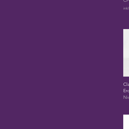
CH
ink
Cl
Er
Ni