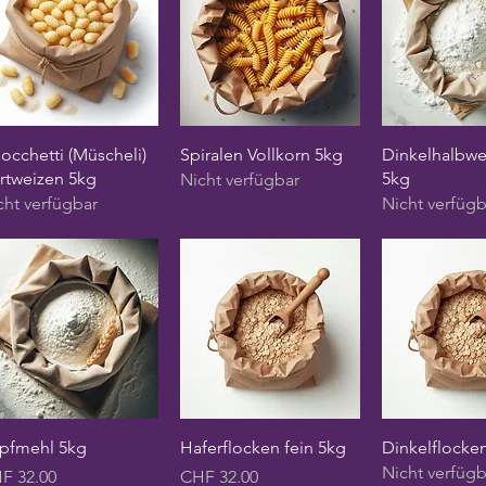
Schnellansicht
Schnellansicht
Schnellan
occhetti (Müscheli)
Spiralen Vollkorn 5kg
Dinkelhalbwe
rtweizen 5kg
5kg
Nicht verfügbar
cht verfügbar
Nicht verfügb
Schnellansicht
Schnellansicht
Schnellan
pfmehl 5kg
Haferflocken fein 5kg
Dinkelflocke
Nicht verfügb
is
Preis
F 32.00
CHF 32.00