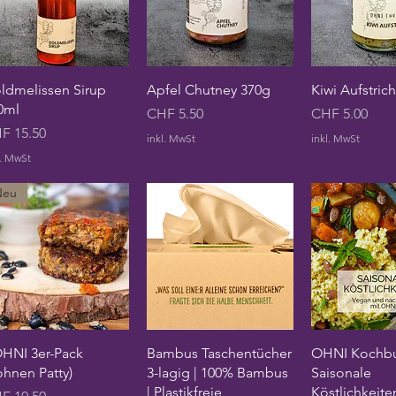
Schnellansicht
Schnellansicht
Schnellan
ldmelissen Sirup
Apfel Chutney 370g
Kiwi Aufstric
0ml
Preis
Preis
CHF 5.50
CHF 5.00
is
F 15.50
inkl. MwSt
inkl. MwSt
l. MwSt
Neu
Schnellansicht
Schnellansicht
Schnellan
HNI 3er-Pack
Bambus Taschentücher
OHNI Kochbu
ohnen Patty)
3-lagig | 100% Bambus
Saisonale
| Plastikfreie
Köstlichkeite
is