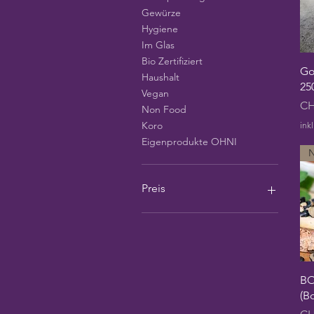
Gewürze
Hygiene
Im Glas
Bio Zertifiziert
Go
Haushalt
25
Vegan
Pre
CH
Non Food
Koro
ink
Eigenprodukte OHNI
Preis
2 CHF
133 CHF
BO
(B
Pre