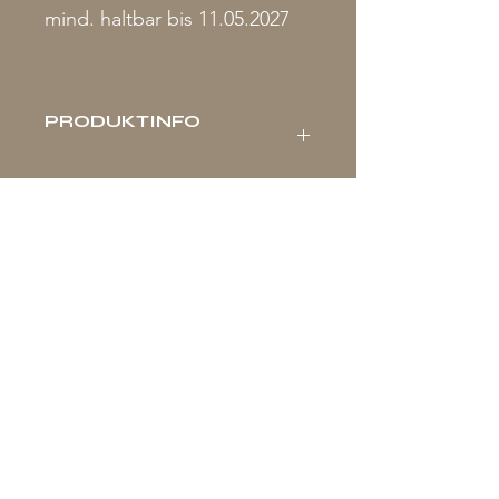
mind. haltbar bis 11.05.2027
PRODUKTINFO
Nährwerte pro 100g:
Energiewert 122 kJ (29kcal)
Fett 0g
- davon gesättigte Fettsäuren 0g
Impressum
Kohlenhydrate 1.7g
Online Shop
- davon Zucker 1.7g
Eiweiss 0g
Selbstbedienungslager & Leihbar
Salz 0.01g
Öffnungszeiten
keine fixen Öffnungszeiten mehr ab
2025! Nur mit schriftlicher Anmeldung
via
078 248 57 68
möglich einzukaufen