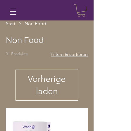
Start
Non Food
Non Food
31 Produkte
Filtern & sortieren
Vorherige
laden