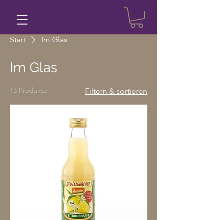
Start
Im Glas
Im Glas
13 Produkte
Filtern & sortieren